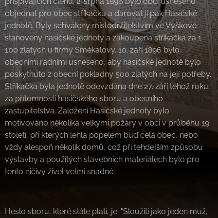
přispívajících členů. 2. srpna 1896 bylo obcí usneseno
objednat pro obec stříkačku a darovat ji pak Hasičské
jednotě. Byly schváleny místodržitelstvím ve Vyškově
stanoveny hasičské jednoty a zakoupena stříkačka za 1
100 zlatých u firmy Smékalovy. 10. září 1896 bylo
obecními radními usneseno, aby hasičské jednotě bylo
poskytnuto z obecní pokladny 500 zlatých na její potřeby.
Stříkačka byla jednotě odevzdána dne 27. září téhož roku
za přítomnosti hasičského sboru a obecního
zastupitelstva. Založení Hasičské jednoty bylo
motivováno několika velkými požáry v obci v průběhu 19.
století, při kterých lehla popelem buď celá obec, nebo
vždy alespoň několik domů, což při tehdejším způsobu
výstavby a použitých stavebních materiálech bylo pro
tento ničivý živel velmi snadné.
Heslo sboru, které stále platí, je: "Sloužiti jako jeden muž,