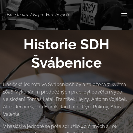
Jsme tu pro Vás, pro Vaše bezpečí
Historie SDH
Švábenice
Hasičská jednota ve Švábenicích byla založena 7. května
1896. Vykonáním předběžných prací byl pověřen výbor
ve složení: Tomáš Látal, František Hejný, Antonín Vojáček,
Alois Jenáček, Jan Horák, Jan Látal, Cyril Pokrný, Alois
Valenta.
V hasičské jednotě se poté sdružilo 40 činných a 108