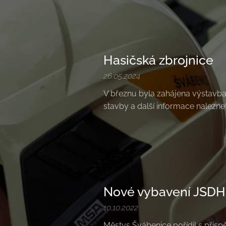
Hasičská zbrojnice
26.05.2024
V březnu byla zahájena výstavba 
stavby a další informace naleznet
Nové vybavení JSDH
10.10.2022
Městys Švábenice pořídil s přisp