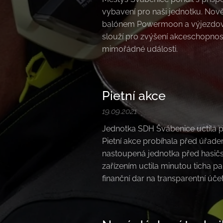
vybavení pro naši jednotku. Nov
balónem Powermoon a výjezdovým
slouží pro zvýšení akceschopnosti
mimořádné události.
Pietní akce
19.09.2021
Jednotka SDH Švábenice uctila 
Pietní akce probíhala před úřad
nastoupená jednotka před hasi
zařízením uctila minutou ticha 
finanční dar na transparentní účet