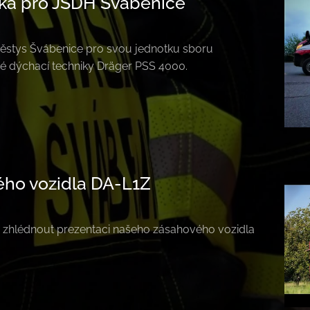
ka pro JSDH Švábenice
ěstys Švábenice pro svou jednotku sboru
é dýchací techniky Dräger PSS 4000.
ho vozidla DA-L1Z
zhlédnout prezentaci našeho zásahového vozidla