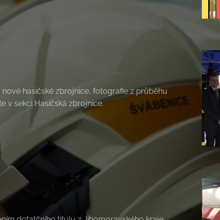
nové hasičské zbrojnice, fotografie z průběhu
e v sekci Hasičská zbrojnice.
ěním dotatčního titulu z Jihomoravského kraje