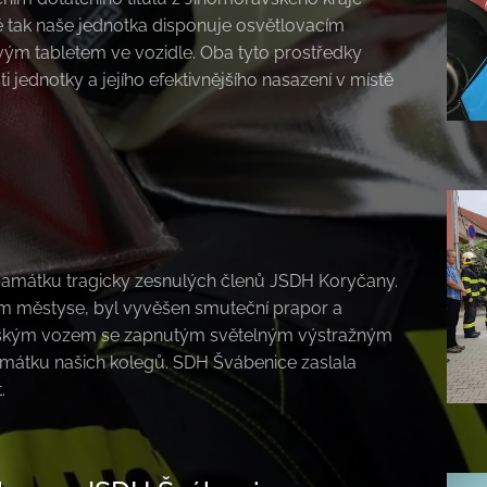
ě tak naše jednotka disponuje osvětlovacím
 tabletem ve vozidle. Oba tyto prostředky
 jednotky a jejího efektivnějšího nasazení v místě
památku tragicky zesnulých členů JSDH Koryčany.
em městyse, byl vyvěšen smuteční prapor a
čským vozem se zapnutým světelným výstražným
památku našich kolegů. SDH Švábenice zaslala
.