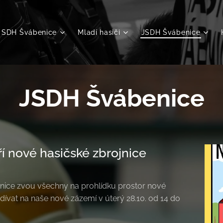
SDH Švábenice
Mladí hasiči
JSDH Švábenice
JSDH Švábenice
í nové hasičské zbrojnice
nice zvou všechny na prohlídku prostor nové
odívat na naše nové zázemí v úterý 28.10. od 14 do