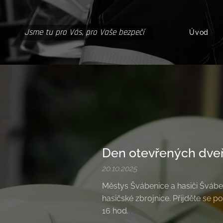
Jsme tu pro Vás, pro Vaše bezpečí
Úvod
Den otevřených dveř
20.10.2025
Městys Švábenice a hasiči Švábe
hasičské zbrojnice. Přijděte se p
16 hod.