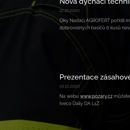
Nová dýchací techni
12.10.2020
Díky Nadaci AGROFERT pořídil m
dobrovolných hasičů 6 kusů nov
Prezentace zásahové
01.10.2020
Na webu
www.pozary.cz
můžete 
Iveco Daily DA L1Z.