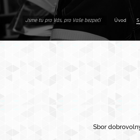
Jsme tu pro Vás, pro Vaše bezpečí
Úvod
S
Sbor dobrovolný