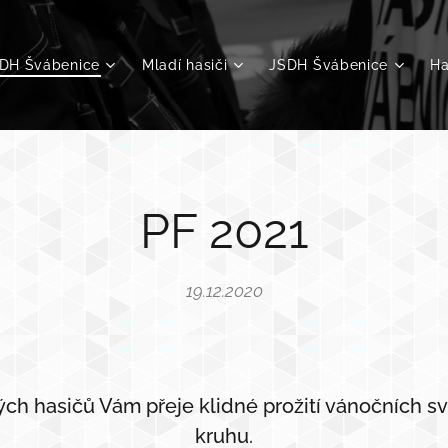
DH Švábenice
Mladí hasiči
JSDH Švábenice
Ha
PF 2021
19.12.2020
ch hasičů Vám přeje klidné prožití vánočních s
kruhu.