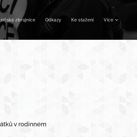
sičská zbrojnice
Odkazy
Ke stažení
Více
vátků v rodinném